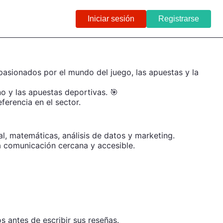
Iniciar sesión
Registrarse
asionados por el mundo del juego, las apuestas y la
no y las apuestas deportivas. 🎯
erencia en el sector.
l, matemáticas, análisis de datos y marketing.
a comunicación cercana y accesible.
 antes de escribir sus reseñas.