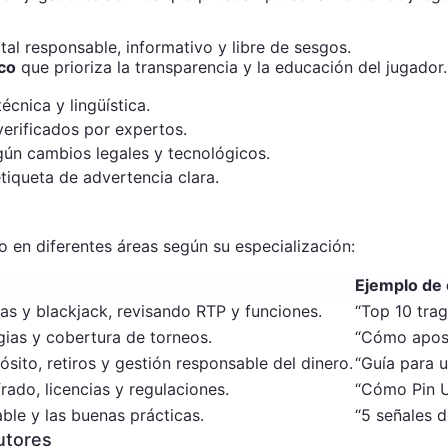
al responsable, informativo y libre de sesgos.
ico
que prioriza la transparencia y la educación del jugador.
cnica y lingüística.
verificados por expertos.
gún cambios legales y tecnológicos.
iqueta de advertencia clara.
o en diferentes áreas según su especialización:
Ejemplo de
as y blackjack, revisando RTP y funciones.
“Top 10 trag
gias y cobertura de torneos.
“Cómo apost
sito, retiros y gestión responsable del dinero.
“Guía para 
rado, licencias y regulaciones.
“Cómo Pin U
le y las buenas prácticas.
“5 señales 
utores