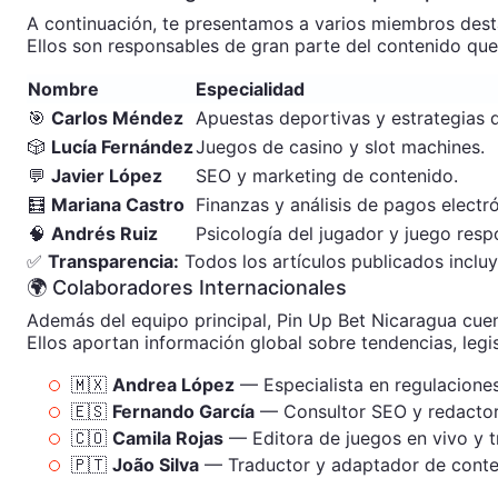
A continuación, te presentamos a varios miembros dest
Ellos son responsables de gran parte del contenido que 
Nombre
Especialidad
🎯
Carlos Méndez
Apuestas deportivas y estrategias d
🎲
Lucía Fernández
Juegos de casino y slot machines.
💬
Javier López
SEO y marketing de contenido.
🧮
Mariana Castro
Finanzas y análisis de pagos electr
🧠
Andrés Ruiz
Psicología del jugador y juego resp
✅
Transparencia:
Todos los artículos publicados incluye
🌍 Colaboradores Internacionales
Además del equipo principal, Pin Up Bet Nicaragua cuen
Ellos aportan información global sobre tendencias, legi
🇲🇽
Andrea López
— Especialista en regulacione
🇪🇸
Fernando García
— Consultor SEO y redactor
🇨🇴
Camila Rojas
— Editora de juegos en vivo y t
🇵🇹
João Silva
— Traductor y adaptador de conte