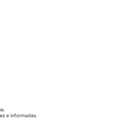
na.
es e informadas.