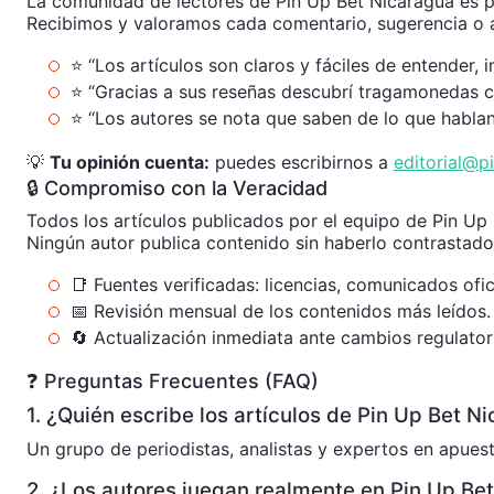
La comunidad de lectores de Pin Up Bet Nicaragua es pa
Recibimos y valoramos cada comentario, sugerencia o a
⭐ “Los artículos son claros y fáciles de entender, i
⭐ “Gracias a sus reseñas descubrí tragamonedas 
⭐ “Los autores se nota que saben de lo que habla
💡
Tu opinión cuenta:
puedes escribirnos a
editorial@p
🔒 Compromiso con la Veracidad
Todos los artículos publicados por el equipo de Pin Up 
Ningún autor publica contenido sin haberlo contrastado 
📑 Fuentes verificadas: licencias, comunicados ofic
📅 Revisión mensual de los contenidos más leídos.
🔄 Actualización inmediata ante cambios regulator
❓ Preguntas Frecuentes (FAQ)
1. ¿Quién escribe los artículos de Pin Up Bet N
Un grupo de periodistas, analistas y expertos en apuesta
2. ¿Los autores juegan realmente en Pin Up Be