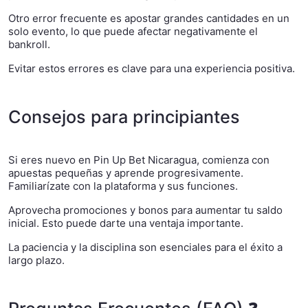
Otro error frecuente es apostar grandes cantidades en un
solo evento, lo que puede afectar negativamente el
bankroll.
Evitar estos errores es clave para una experiencia positiva.
Consejos para principiantes
Si eres nuevo en Pin Up Bet Nicaragua, comienza con
apuestas pequeñas y aprende progresivamente.
Familiarízate con la plataforma y sus funciones.
Aprovecha promociones y bonos para aumentar tu saldo
inicial. Esto puede darte una ventaja importante.
La paciencia y la disciplina son esenciales para el éxito a
largo plazo.