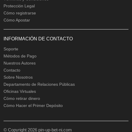
Protección Legal
Cómo registrarse
Cómo Apostar
INFORMACIÓN DE CONTACTO
Soporte
Métodos de Pago
Nuestros Autores
Contacto
Sobre Nosotros
Departamento de Relaciones Públicas
Oficinas Virtuales
Cómo retirar dinero
Cómo Hacer el Primer Depósito
© Copyright 2026 pin-up-bet-ni.com