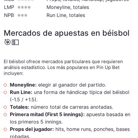
LMP
⭐⭐⭐⭐
Moneyline, totales
NPB
⭐⭐⭐
Run Line, totales
Mercados de apuestas en béisbol
🎯💵
El béisbol ofrece mercados particulares que requieren
análisis estadístico. Los más populares en Pin Up Bet
incluyen:
Moneyline:
elegir al ganador del partido.
Run Line:
una forma de hándicap típica del béisbol
(-1.5 / +1.5).
Totales:
número total de carreras anotadas.
Primera mitad (First 5 innings):
apuesta basada en
los primeros 5 innings.
Props del jugador:
hits, home runs, ponches, bases
robadas.