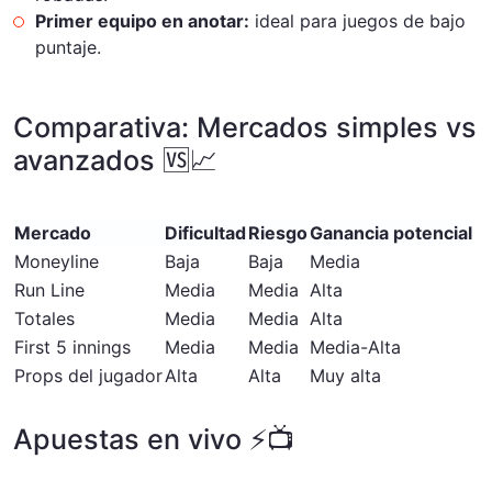
Primer equipo en anotar:
ideal para juegos de bajo
puntaje.
Comparativa: Mercados simples vs
avanzados 🆚📈
Mercado
Dificultad
Riesgo
Ganancia potencial
Moneyline
Baja
Baja
Media
Run Line
Media
Media
Alta
Totales
Media
Media
Alta
First 5 innings
Media
Media
Media-Alta
Props del jugador
Alta
Alta
Muy alta
Apuestas en vivo ⚡📺