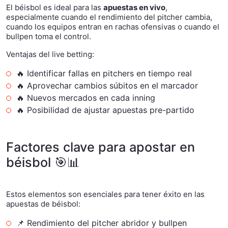
El béisbol es ideal para las
apuestas en vivo
,
especialmente cuando el rendimiento del pitcher cambia,
cuando los equipos entran en rachas ofensivas o cuando el
bullpen toma el control.
Ventajas del live betting:
🔥 Identificar fallas en pitchers en tiempo real
🔥 Aprovechar cambios súbitos en el marcador
🔥 Nuevos mercados en cada inning
🔥 Posibilidad de ajustar apuestas pre-partido
Factores clave para apostar en
béisbol 🎯📊
Estos elementos son esenciales para tener éxito en las
apuestas de béisbol:
📌 Rendimiento del pitcher abridor y bullpen