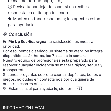
fecha, método de pago, etc.).
🕒 Revisa tu bandeja de spam si no recibes
respuesta en el tiempo indicado.
🧠 Mantén un tono respetuoso; los agentes están
para ayudarte.
🎯 Conclusión
En
Pin Up Bet Nicaragua
, tu satisfacción es nuestra
prioridad.
Por eso, hemos diseñado un sistema de atención integral
disponible las 24 horas, los 7 días de la semana.
Nuestro equipo de profesionales está preparado para
resolver cualquier incidencia de manera rápida, segura y
transparente.
Si tienes preguntas sobre tu cuenta, depósitos, bonos o
juegos, no dudes en contactarnos por cualquiera de
nuestros canales oficiales.
💚 ¡Estamos aquí para ayudarte, siempre! 🇳🇮
INFORMACIÓN LEGAL