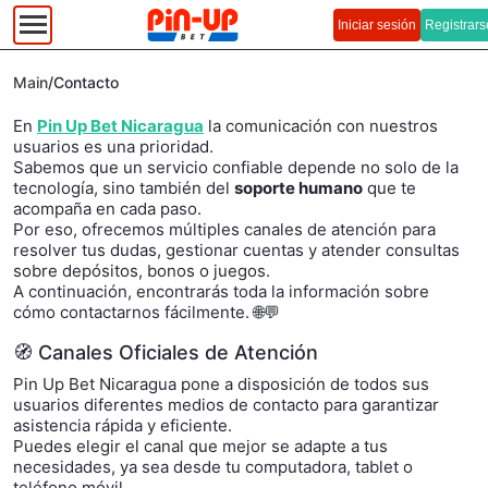
Iniciar sesión
Registrars
Main
/
Contacto
En
Pin Up Bet Nicaragua
la comunicación con nuestros
usuarios es una prioridad.
Sabemos que un servicio confiable depende no solo de la
tecnología, sino también del
soporte humano
que te
acompaña en cada paso.
Por eso, ofrecemos múltiples canales de atención para
resolver tus dudas, gestionar cuentas y atender consultas
sobre depósitos, bonos o juegos.
A continuación, encontrarás toda la información sobre
cómo contactarnos fácilmente. 🌐💬
🧭 Canales Oficiales de Atención
Pin Up Bet Nicaragua pone a disposición de todos sus
usuarios diferentes medios de contacto para garantizar
asistencia rápida y eficiente.
Puedes elegir el canal que mejor se adapte a tus
necesidades, ya sea desde tu computadora, tablet o
teléfono móvil.