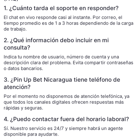
1. ¿Cuánto tarda el soporte en responder?
El chat en vivo responde casi al instante. Por correo, el
tiempo promedio es de 1 a 3 horas dependiendo de la carga
de trabajo.
2. ¿Qué información debo incluir en mi
consulta?
Indica tu nombre de usuario, número de cuenta y una
descripción clara del problema. Evita compartir contraseñas
o datos bancarios.
3. ¿Pin Up Bet Nicaragua tiene teléfono de
atención?
Por el momento no disponemos de atención telefónica, ya
que todos los canales digitales ofrecen respuestas más
rápidas y seguras.
4. ¿Puedo contactar fuera del horario laboral?
Sí. Nuestro servicio es 24/7 y siempre habrá un agente
disponible para ayudarte.