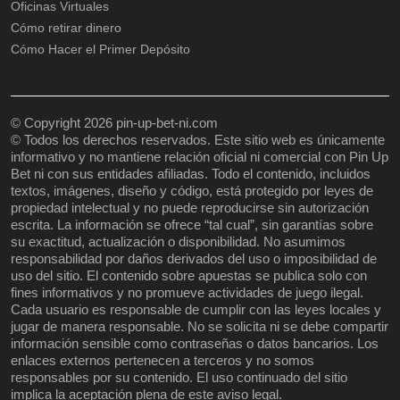
Oficinas Virtuales
Cómo retirar dinero
Cómo Hacer el Primer Depósito
© Copyright 2026 pin-up-bet-ni.com
© Todos los derechos reservados. Este sitio web es únicamente
informativo y no mantiene relación oficial ni comercial con Pin Up
Bet ni con sus entidades afiliadas. Todo el contenido, incluidos
textos, imágenes, diseño y código, está protegido por leyes de
propiedad intelectual y no puede reproducirse sin autorización
escrita. La información se ofrece “tal cual”, sin garantías sobre
su exactitud, actualización o disponibilidad. No asumimos
responsabilidad por daños derivados del uso o imposibilidad de
uso del sitio. El contenido sobre apuestas se publica solo con
fines informativos y no promueve actividades de juego ilegal.
Cada usuario es responsable de cumplir con las leyes locales y
jugar de manera responsable. No se solicita ni se debe compartir
información sensible como contraseñas o datos bancarios. Los
enlaces externos pertenecen a terceros y no somos
responsables por su contenido. El uso continuado del sitio
implica la aceptación plena de este aviso legal.