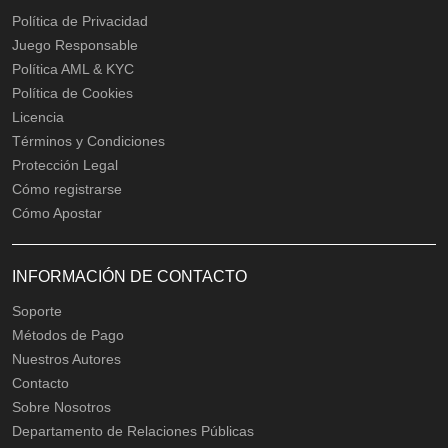
Política de Privacidad
Juego Responsable
Política AML & KYC
Política de Cookies
Licencia
Términos y Condiciones
Protección Legal
Cómo registrarse
Cómo Apostar
INFORMACIÓN DE CONTACTO
Soporte
Métodos de Pago
Nuestros Autores
Contacto
Sobre Nosotros
Departamento de Relaciones Públicas