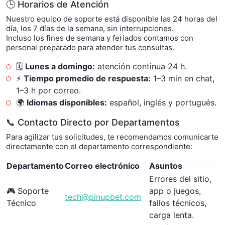
🕒 Horarios de Atención
Nuestro equipo de soporte está disponible las 24 horas del
día, los 7 días de la semana, sin interrupciones.
Incluso los fines de semana y feriados contamos con
personal preparado para atender tus consultas.
🗓️
Lunes a domingo:
atención continua 24 h.
⚡
Tiempo promedio de respuesta:
1–3 min en chat,
1–3 h por correo.
🌍
Idiomas disponibles:
español, inglés y portugués.
📞 Contacto Directo por Departamentos
Para agilizar tus solicitudes, te recomendamos comunicarte
directamente con el departamento correspondiente:
Departamento
Correo electrónico
Asuntos
Errores del sitio,
🎮 Soporte
app o juegos,
tech@pinupbet.com
Técnico
fallos técnicos,
carga lenta.